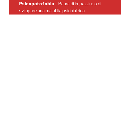
Psicopatofobia
– Paura di impazzire o di
svilupare una malattia psichiatrica
Paura di perdere il controllo o di lasciarsi andare
Glossofobia
– Paura di parlare in pubblico
paura di parlare davanti ad un pubblico o in una riunione o
di esporsi con una propria opinione davanti a molte
persone
Rupofobia
– Paura del contagio