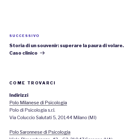
Navigazione
articoli
Articolo
SUCCESSIVO
successivo
Storia di un souvenir: superare la paura di volare.
Caso clinico
COME TROVARCI
Indirizzi
Polo Milanese di Psicologia
Polo di Psicologia s.r.l.
Via Coluccio Salutati 5, 20144 Milano (MI)
Polo Saronnese di Psicologia