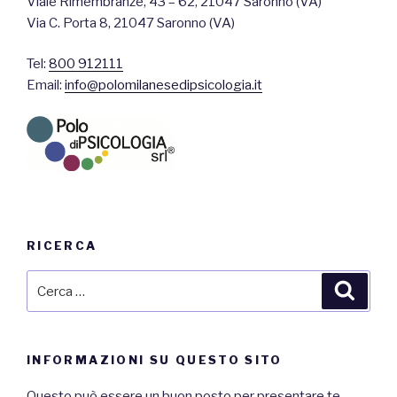
Viale Rimembranze, 43 – 62, 21047 Saronno (VA)
Via C. Porta 8, 21047 Saronno (VA)
Tel:
800 912111
Email:
info@polomilanesedipsicologia.it
RICERCA
Cerca:
Cerca
INFORMAZIONI SU QUESTO SITO
Questo può essere un buon posto per presentare te