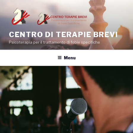
Salta
al
contenuto
CENTRO DI TERAPIE BREVI
Psicoterapia per il trattamento di fobie specifiche
Menu